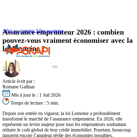
Aller au contenu
Assurance emprunteur 2026 : combien
Aller au menu
pouvez-vous vraiment économiser avec la
loi Lemoine ?
Votre profil
Article écrit par :
Vos besoins
Romane Gallisai
S'informer
Votre profil
Mis à jour le :
1 Juil 2026
Obtenir un tarif
Vos besoins
Temps de lecture :
5 min.
Seniors
S'informer
Jeunes emprunteurs
Nos experts basés à Lyon vous accompagnent
Changer d’assurance emprunteur
Depuis son entrée en vigueur, la loi Lemoine a profondément
Cadres supérieurs
Délégation assurance emprunteur
Dernières actualités
transformé le marché de l’assurance emprunteur. En 2026, elle
Fonctionnaires
Résilier son assurance emprunteur
La loi Lemoine
représente un levier majeur pour tous les emprunteurs souhaitant
Professions à risques
Comparer les assurances emprunteur
Équivalence de garanties
réduire le coût global de leur crédit immobilier. Pourtant, beaucoup
Tout savoir sur l'assurance de prêt
Risques aggravés de santé
Bien négocier son assurance de prêt
Quotité d’assurance de prêt
ignorent encore l’ampleur réelle des économies possibles.