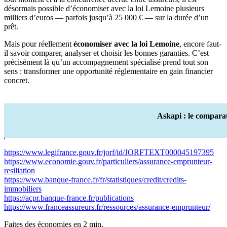
désormais possible d’économiser avec la loi Lemoine plusieurs
milliers d’euros — parfois jusqu’à 25 000 € — sur la durée d’un
prêt.
Mais pour réellement
économiser avec la loi Lemoine
, encore faut-
il savoir comparer, analyser et choisir les bonnes garanties. C’est
précisément là qu’un accompagnement spécialisé prend tout son
sens : transformer une opportunité réglementaire en gain financier
concret.
Askapi : le compara
Sources de l’article : Assurance emprunteur 2026 : combien
pouvez-vous vraiment économiser avec la loi Lemoine ?
https://www.legifrance.gouv.fr/jorf/id/JORFTEXT000045197395
https://www.economie.gouv.fr/particuliers/assurance-emprunteur-
resiliation
https://www.banque-france.fr/fr/statistiques/credit/credits-
immobiliers
https://acpr.banque-france.fr/publications
https://www.franceassureurs.fr/ressources/assurance-emprunteur/
Faites des économies en 2 min.