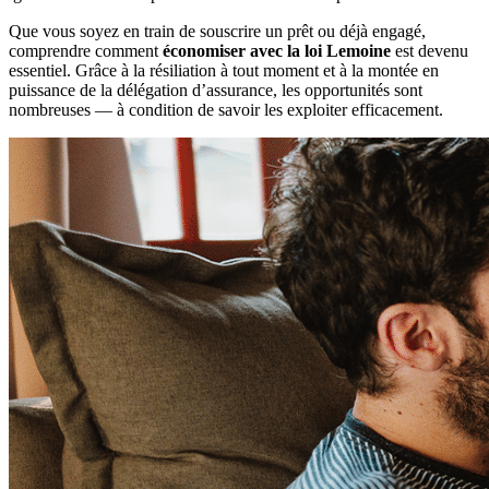
Sports et loisirs à risques
Remboursement anticipé du crédit immobilier
Barème des taux
Obtenir un tarif
Obtenir un tarif
Que vous soyez en train de souscrire un prêt ou déjà engagé,
Coût assurance emprunteur
Obtenir un tarif
comprendre comment
économiser avec la loi Lemoine
est devenu
Obtenir un tarif
Nos experts basés à Lyon vous
Nos experts basés à Lyon vous
essentiel. Grâce à la résiliation à tout moment et à la montée en
accompagnent
accompagnent
puissance de la délégation d’assurance, les opportunités sont
Nos experts basés à Lyon vous
nombreuses — à condition de savoir les exploiter efficacement.
accompagnent
U
ne assurance emprunteur
Réduire le coût de votre
Tout savoir sur l'assurance de
adaptée à votre profil
assurance de prêt
prêt
Obtenir un tarif
Obtenir un tarif
Obtenir un tarif