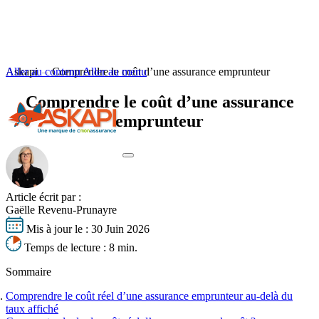
Aller au contenu
Askapi
Comprendre le coût d’une assurance emprunteur
Aller au menu
Comprendre le coût d’une assurance
emprunteur
Votre profil
Vos besoins
Article écrit par :
Gaëlle Revenu-Prunayre
S'informer
Votre profil
Mis à jour le :
30 Juin 2026
Obtenir un tarif
Vos besoins
Seniors
Temps de lecture :
8 min.
S'informer
Jeunes emprunteurs
Nos experts basés à Lyon vous accompagnent
Changer d’assurance emprunteur
Cadres supérieurs
Sommaire
Délégation assurance emprunteur
Dernières actualités
Fonctionnaires
Résilier son assurance emprunteur
La loi Lemoine
Professions à risques
Comprendre le coût réel d’une assurance emprunteur au-delà du
Comparer les assurances emprunteur
Équivalence de garanties
Tout savoir sur l'assurance de prêt
Risques aggravés de santé
taux affiché
Bien négocier son assurance de prêt
Quotité d’assurance de prêt