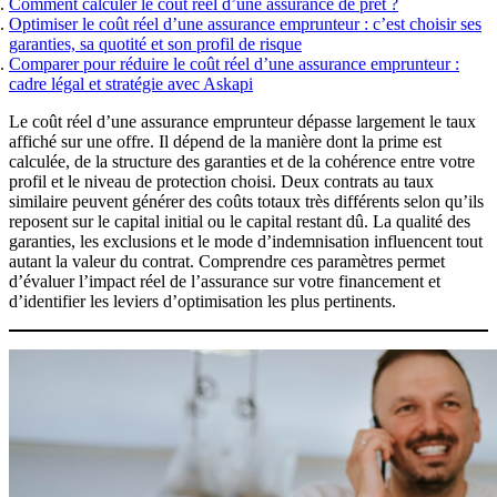
Sports et loisirs à risques
Comment calculer le coût réel d’une assurance de prêt ?
Remboursement anticipé du crédit immobilier
Barème des taux
Obtenir un tarif
Optimiser le coût réel d’une assurance emprunteur : c’est choisir ses
Obtenir un tarif
Coût assurance emprunteur
Obtenir un tarif
garanties, sa quotité et son profil de risque
Obtenir un tarif
Nos experts basés à Lyon vous
Comparer pour réduire le coût réel d’une assurance emprunteur :
Nos experts basés à Lyon vous
cadre légal et stratégie avec Askapi
accompagnent
accompagnent
Nos experts basés à Lyon vous
accompagnent
Le coût réel d’une assurance emprunteur dépasse largement le taux
affiché sur une offre. Il dépend de la manière dont la prime est
U
ne assurance emprunteur
Réduire le coût de votre
calculée, de la structure des garanties et de la cohérence entre votre
profil et le niveau de protection choisi. Deux contrats au taux
Tout savoir sur l'assurance de
adaptée à votre profil
assurance de prêt
similaire peuvent générer des coûts totaux très différents selon qu’ils
prêt
reposent sur le capital initial ou le capital restant dû. La qualité des
garanties, les exclusions et le mode d’indemnisation influencent tout
Obtenir un tarif
Obtenir un tarif
autant la valeur du contrat. Comprendre ces paramètres permet
Obtenir un tarif
d’évaluer l’impact réel de l’assurance sur votre financement et
d’identifier les leviers d’optimisation les plus pertinents.