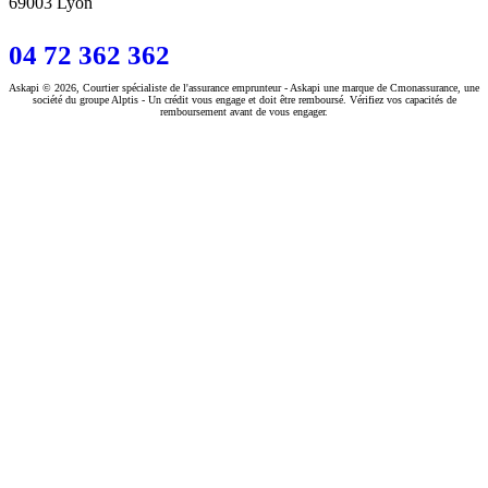
69003 Lyon
04 72 362 362
Askapi © 2026, Courtier spécialiste de l'assurance emprunteur - Askapi une marque de Cmonassurance, une
société du groupe Alptis - Un crédit vous engage et doit être remboursé. Vérifiez vos capacités de
remboursement avant de vous engager.