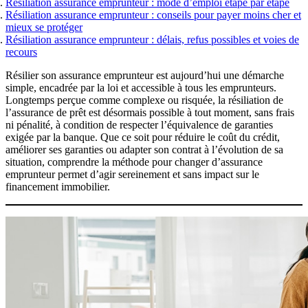
Sports et loisirs à risques
Résiliation assurance emprunteur : mode d’emploi étape par étape
Remboursement anticipé du crédit immobilier
Barème des taux
Obtenir un tarif
Résiliation assurance emprunteur : conseils pour payer moins cher et
Obtenir un tarif
Coût assurance emprunteur
Obtenir un tarif
mieux se protéger
Obtenir un tarif
Nos experts basés à Lyon vous
Résiliation assurance emprunteur : délais, refus possibles et voies de
Nos experts basés à Lyon vous
recours
accompagnent
accompagnent
Nos experts basés à Lyon vous
accompagnent
Résilier son assurance emprunteur est aujourd’hui une démarche
simple, encadrée par la loi et accessible à tous les emprunteurs.
U
ne assurance emprunteur
Réduire le coût de votre
Longtemps perçue comme complexe ou risquée, la résiliation de
l’assurance de prêt est désormais possible à tout moment, sans frais
Tout savoir sur l'assurance de
adaptée à votre profil
assurance de prêt
ni pénalité, à condition de respecter l’équivalence de garanties
prêt
exigée par la banque. Que ce soit pour réduire le coût du crédit,
améliorer ses garanties ou adapter son contrat à l’évolution de sa
Obtenir un tarif
Obtenir un tarif
situation, comprendre la méthode pour changer d’assurance
Obtenir un tarif
emprunteur permet d’agir sereinement et sans impact sur le
financement immobilier.