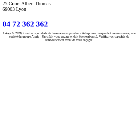
25 Cours Albert Thomas
69003 Lyon
04 72 362 362
Askapi © 2026, Courtier spécialiste de l'assurance emprunteur - Askapi une marque de Cmonassurance, une
société du groupe Alptis - Un crédit vous engage et doit être remboursé. Vérifiez vos capacités de
remboursement avant de vous engager.