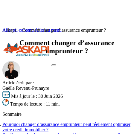
Aller au contenu
Askapi
Comment changer d’assurance emprunteur ?
Aller au menu
Comment changer d’assurance
emprunteur ?
Votre profil
Vos besoins
Article écrit par :
Gaëlle Revenu-Prunayre
S'informer
Votre profil
Mis à jour le :
30 Juin 2026
Obtenir un tarif
Vos besoins
Seniors
Temps de lecture :
11 min.
S'informer
Jeunes emprunteurs
Nos experts basés à Lyon vous accompagnent
Changer d’assurance emprunteur
Cadres supérieurs
Sommaire
Délégation assurance emprunteur
Dernières actualités
Fonctionnaires
Résilier son assurance emprunteur
La loi Lemoine
Professions à risques
Pourquoi changer d’assurance emprunteur peut réellement optimiser
Comparer les assurances emprunteur
Équivalence de garanties
Tout savoir sur l'assurance de prêt
Risques aggravés de santé
votre crédit immobilier ?
Bien négocier son assurance de prêt
Quotité d’assurance de prêt