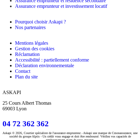
Assurance emprunteur et résidence secondaire
Assurance emprunteur et investissement locatif
Pourquoi choisir Askapi ?
Nos partenaires
Mentions légales
Gestion des cookies
Réclamation
Accessibilité : partiellement conforme
Déclaration environnementale
Contact
Plan du site
ASKAPI
25 Cours Albert Thomas
69003 Lyon
04 72 362 362
Askapi © 2026, Courtier spécialiste de l'assurance emprunteur - Askapi une marque de Cmonassurance, une
société du groupe Alptis - Un crédit vous engage et doit être remboursé. Vérifiez vos capacités de
remboursement avant de vous engager.