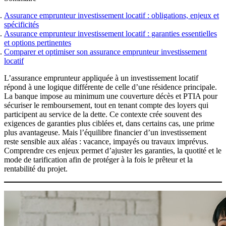
Sports et loisirs à risques
Remboursement anticipé du crédit immobilier
Barème des taux
Obtenir un tarif
Obtenir un tarif
Coût assurance emprunteur
Assurance emprunteur investissement locatif : obligations, enjeux et
Obtenir un tarif
Obtenir un tarif
spécificités
Nos experts basés à Lyon vous
Nos experts basés à Lyon vous
Assurance emprunteur investissement locatif : garanties essentielles
accompagnent
accompagnent
Nos experts basés à Lyon vous
et options pertinentes
Comparer et optimiser son assurance emprunteur investissement
accompagnent
locatif
U
ne assurance emprunteur
Réduire le coût de votre
L’assurance emprunteur appliquée à un investissement locatif
Tout savoir sur l'assurance de
adaptée à votre profil
assurance de prêt
répond à une logique différente de celle d’une résidence principale.
La banque impose au minimum une couverture décès et PTIA pour
prêt
sécuriser le remboursement, tout en tenant compte des loyers qui
Obtenir un tarif
Obtenir un tarif
participent au service de la dette. Ce contexte crée souvent des
exigences de garanties plus ciblées et, dans certains cas, une prime
Obtenir un tarif
plus avantageuse. Mais l’équilibre financier d’un investissement
reste sensible aux aléas : vacance, impayés ou travaux imprévus.
Comprendre ces enjeux permet d’ajuster les garanties, la quotité et le
mode de tarification afin de protéger à la fois le prêteur et la
rentabilité du projet.