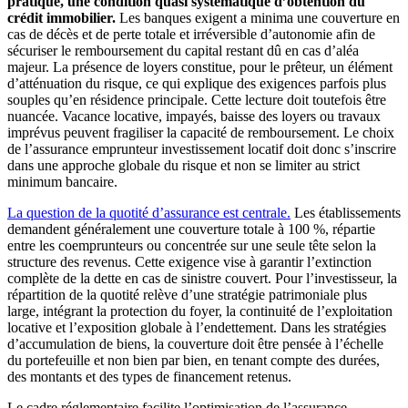
pratique, une condition quasi systématique d’obtention du
crédit immobilier.
Les banques exigent a minima une couverture en
cas de décès et de perte totale et irréversible d’autonomie afin de
sécuriser le remboursement du capital restant dû en cas d’aléa
majeur. La présence de loyers constitue, pour le prêteur, un élément
d’atténuation du risque, ce qui explique des exigences parfois plus
souples qu’en résidence principale. Cette lecture doit toutefois être
nuancée. Vacance locative, impayés, baisse des loyers ou travaux
imprévus peuvent fragiliser la capacité de remboursement. Le choix
de l’assurance emprunteur investissement locatif doit donc s’inscrire
dans une approche globale du risque et non se limiter au strict
minimum bancaire.
La question de la quotité d’assurance est centrale.
Les établissements
demandent généralement une couverture totale à 100 %, répartie
entre les coemprunteurs ou concentrée sur une seule tête selon la
structure des revenus. Cette exigence vise à garantir l’extinction
complète de la dette en cas de sinistre couvert. Pour l’investisseur, la
répartition de la quotité relève d’une stratégie patrimoniale plus
large, intégrant la protection du foyer, la continuité de l’exploitation
locative et l’exposition globale à l’endettement. Dans les stratégies
d’accumulation de biens, la couverture doit être pensée à l’échelle
du portefeuille et non bien par bien, en tenant compte des durées,
des montants et des types de financement retenus.
Le cadre réglementaire facilite l’optimisation de l’assurance