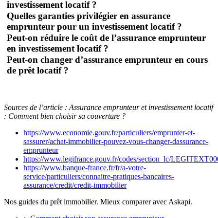
investissement locatif ?
Quelles garanties privilégier en assurance
emprunteur pour un investissement locatif ?
Peut-on réduire le coût de l’assurance emprunteur
en investissement locatif ?
Peut-on changer d’assurance emprunteur en cours
de prêt locatif ?
Sources de l’article : Assurance emprunteur et investissement locatif
: Comment bien choisir sa couverture ?
https://www.economie.gouv.fr/particuliers/emprunter-et-
sassurer/achat-immobilier-pouvez-vous-changer-dassurance-
emprunteur
https://www.legifrance.gouv.fr/codes/section_lc/LEGITE
https://www.banque-france.fr/fr/a-votre-
service/particuliers/connaitre-pratiques-bancaires-
assurance/credit/credit-immobilier
Nos guides du prêt immobilier. Mieux comparer avec Askapi.