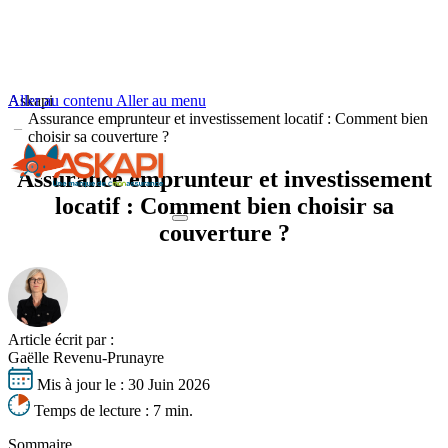
Aller au contenu
Askapi
Aller au menu
Assurance emprunteur et investissement locatif : Comment bien
choisir sa couverture ?
Assurance emprunteur et investissement
locatif : Comment bien choisir sa
couverture ?
Votre profil
Vos besoins
S'informer
Votre profil
Obtenir un tarif
Vos besoins
Article écrit par :
Seniors
S'informer
Gaëlle Revenu-Prunayre
Jeunes emprunteurs
Nos experts basés à Lyon vous accompagnent
Changer d’assurance emprunteur
Cadres supérieurs
Délégation assurance emprunteur
Mis à jour le :
30 Juin 2026
Dernières actualités
Fonctionnaires
Résilier son assurance emprunteur
La loi Lemoine
Temps de lecture :
7 min.
Professions à risques
Comparer les assurances emprunteur
Équivalence de garanties
Tout savoir sur l'assurance de prêt
Risques aggravés de santé
Bien négocier son assurance de prêt
Quotité d’assurance de prêt
Sommaire