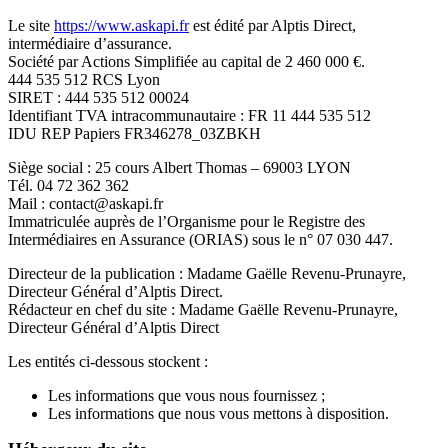
Sports et loisirs à risques
Remboursement anticipé du crédit immobilier
Barème des taux
Obtenir un tarif
Obtenir un tarif
Le site
https://www.askapi.fr
est édité par Alptis Direct,
Coût assurance emprunteur
Obtenir un tarif
intermédiaire d’assurance.
Obtenir un tarif
Nos experts basés à Lyon vous
Nos experts basés à Lyon vous
Société par Actions Simplifiée au capital de 2 460 000 €.
accompagnent
444 535 512 RCS Lyon
accompagnent
Nos experts basés à Lyon vous
SIRET : 444 535 512 00024
accompagnent
Identifiant TVA intracommunautaire : FR 11 444 535 512
IDU REP Papiers FR346278_03ZBKH
U
ne assurance emprunteur
Réduire le coût de votre
Tout savoir sur l'assurance de
Siège social : 25 cours Albert Thomas – 69003 LYON
adaptée à votre profil
assurance de prêt
Tél. 04 72 362 362
prêt
Mail : contact@askapi.fr
Obtenir un tarif
Immatriculée auprès de l’Organisme pour le Registre des
Obtenir un tarif
Intermédiaires en Assurance (ORIAS) sous le n° 07 030 447.
Obtenir un tarif
Directeur de la publication : Madame Gaëlle Revenu-Prunayre,
Directeur Général d’Alptis Direct.
Rédacteur en chef du site : Madame Gaëlle Revenu-Prunayre,
Directeur Général d’Alptis Direct
Les entités ci-dessous stockent :
Les informations que vous nous fournissez ;
Les informations que nous vous mettons à disposition.