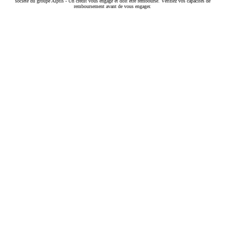
société du groupe Alptis - Un crédit vous engage et doit être remboursé. Vérifiez vos capacités de
remboursement avant de vous engager.