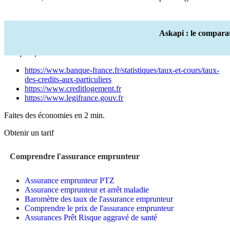
Askapi : le compara
Sources de l’article :
Hausse des taux de crédit immobilier en 2026
: ce qu’il faut savoir
https://www.banque-france.fr/statistiques/taux-et-cours/taux-
des-credits-aux-particuliers
https://www.creditlogement.fr
https://www.legifrance.gouv.fr
Faites des économies en 2 min.
Obtenir un tarif
Comprendre l'assurance emprunteur
Assurance emprunteur PTZ
Assurance emprunteur et arrêt maladie
Baromètre des taux de l'assurance emprunteur
Comprendre le prix de l'assurance emprunteur
Assurances Prêt Risque aggravé de santé