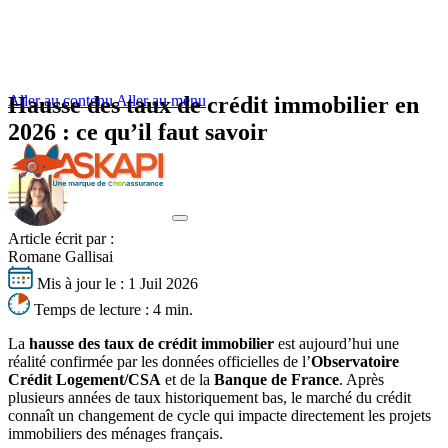
Aller au contenu
Hausse des taux de crédit immobilier en
Aller au menu
2026 : ce qu’il faut savoir
Article écrit par :
Votre profil
Romane Gallisai
Vos besoins
Mis à jour le :
1 Juil 2026
S'informer
Votre profil
Temps de lecture :
4 min.
Obtenir un tarif
Vos besoins
Seniors
La
hausse des taux de crédit immobilier
est aujourd’hui une
S'informer
Jeunes emprunteurs
réalité confirmée par les données officielles de l’
Observatoire
Nos experts basés à Lyon vous accompagnent
Changer d’assurance emprunteur
Cadres supérieurs
Crédit Logement/CSA
et de la
Banque de France
. Après
Délégation assurance emprunteur
Dernières actualités
Fonctionnaires
plusieurs années de taux historiquement bas, le marché du crédit
Résilier son assurance emprunteur
La loi Lemoine
Professions à risques
connaît un changement de cycle qui impacte directement les projets
Comparer les assurances emprunteur
Équivalence de garanties
Tout savoir sur l'assurance de prêt
Risques aggravés de santé
immobiliers des ménages français.
Bien négocier son assurance de prêt
Quotité d’assurance de prêt