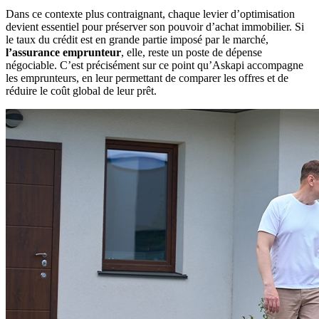
Sports et loisirs à risques
Remboursement anticipé du crédit immobilier
Barème des taux
Dans ce contexte plus contraignant, chaque levier d’optimisation
Obtenir un tarif
Obtenir un tarif
Coût assurance emprunteur
Obtenir un tarif
devient essentiel pour préserver son pouvoir d’achat immobilier. Si
Obtenir un tarif
le taux du crédit est en grande partie imposé par le marché,
Nos experts basés à Lyon vous
Nos experts basés à Lyon vous
l’assurance emprunteur
, elle, reste un poste de dépense
accompagnent
accompagnent
Nos experts basés à Lyon vous
négociable. C’est précisément sur ce point qu’Askapi accompagne
accompagnent
les emprunteurs, en leur permettant de comparer les offres et de
réduire le coût global de leur prêt.
U
ne assurance emprunteur
Réduire le coût de votre
Tout savoir sur l'assurance de
adaptée à votre profil
assurance de prêt
prêt
Obtenir un tarif
Obtenir un tarif
Obtenir un tarif