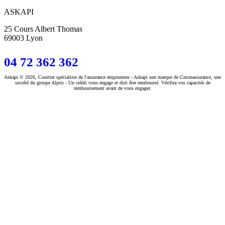
ASKAPI
25 Cours Albert Thomas
69003 Lyon
04 72 362 362
Askapi © 2026, Courtier spécialiste de l'assurance emprunteur - Askapi une marque de Cmonassurance, une
société du groupe Alptis - Un crédit vous engage et doit être remboursé. Vérifiez vos capacités de
remboursement avant de vous engager.