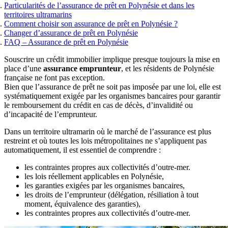
Sports et loisirs à risques
Remboursement anticipé du crédit immobilier
Particularités de l’assurance de prêt en Polynésie et dans les
Barème des taux
Obtenir un tarif
Obtenir un tarif
territoires ultramarins
Coût assurance emprunteur
Obtenir un tarif
Comment choisir son assurance de prêt en Polynésie ?
Obtenir un tarif
Nos experts basés à Lyon vous
Nos experts basés à Lyon vous
Changer d’assurance de prêt en Polynésie
accompagnent
accompagnent
FAQ – Assurance de prêt en Polynésie
Nos experts basés à Lyon vous
accompagnent
Souscrire un crédit immobilier implique presque toujours la mise en
place d’une
assurance emprunteur
, et les résidents de Polynésie
U
ne assurance emprunteur
Réduire le coût de votre
française ne font pas exception.
Tout savoir sur l'assurance de
adaptée à votre profil
Bien que l’assurance de prêt ne soit pas imposée par une loi, elle est
assurance de prêt
systématiquement exigée par les organismes bancaires pour garantir
prêt
le remboursement du crédit en cas de décès, d’invalidité ou
Obtenir un tarif
Obtenir un tarif
d’incapacité de l’emprunteur.
Obtenir un tarif
Dans un territoire ultramarin où le marché de l’assurance est plus
restreint et où toutes les lois métropolitaines ne s’appliquent pas
automatiquement, il est essentiel de comprendre :
les contraintes propres aux collectivités d’outre-mer.
les lois réellement applicables en Polynésie,
les garanties exigées par les organismes bancaires,
les droits de l’emprunteur (délégation, résiliation à tout
moment, équivalence des garanties),
les contraintes propres aux collectivités d’outre-mer.