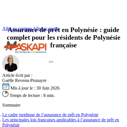
Aller au contenu
Assurance de prêt en Polynésie : guide
Aller au menu
complet pour les résidents de Polynésie
française
Votre profil
Article écrit par :
Vos besoins
Gaëlle Revenu-Prunayre
S'informer
Votre profil
Mis à jour le :
30 Juin 2026
Obtenir un tarif
Vos besoins
Temps de lecture :
8 min.
Seniors
S'informer
Jeunes emprunteurs
Nos experts basés à Lyon vous accompagnent
Changer d’assurance emprunteur
Sommaire
Cadres supérieurs
Délégation assurance emprunteur
Dernières actualités
Fonctionnaires
Résilier son assurance emprunteur
Le cadre juridique de l’assurance de prêt en Polynésie
La loi Lemoine
Professions à risques
Comparer les assurances emprunteur
Les principales lois françaises applicables à l’assurance de prêt en
Équivalence de garanties
Tout savoir sur l'assurance de prêt
Risques aggravés de santé
Bien négocier son assurance de prêt
Polynésie
Quotité d’assurance de prêt