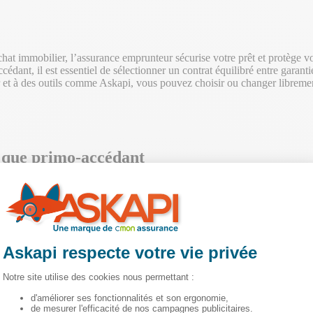
chat immobilier, l’assurance emprunteur sécurise votre prêt et protège vot
cédant, il est essentiel de sélectionner un contrat équilibré entre garanti
r et à des outils comme Askapi, vous pouvez choisir ou changer libremen
nt que primo-accédant
t primo-accédant
e
fiche standardisée d’information (FSI)
qui détaille les garanties exi
 visant à favoriser la concurrence.
 que jeune emprunteur, vous pouvez comparer les offres d’assurance, sé
osé par l’établissement bancaire.
en cours de prêt