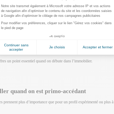
is un nouvel acheteur peut désormais résilier son assurance emprunteur
quivalentes ou supérieures
. L’organisme bancaire a alors obligation d
tion change (emploi, revenus, évolution de l’état de santé), ou si vous 
t, et des modalités (quotité, durée, âge limite, etc.).
fres un point essentiel quand on débute dans l’immobilier.
eiller quand on est primo-accédant
es prennent plus d’importance que pour un profil expérimenté ou plus à 