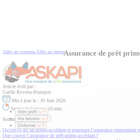
Aller au contenu
Aller au menu
Assurance de prêt primo
Article écrit par :
Gaëlle Revenu-Prunayre
Mis à jour le :
30 Juin 2026
Temps de lecture :
10 min.
Votre profil
Vos besoins
Sommaire
S'informer
Qu’est-ce qu’un primo-accédant et pourquoi l’assurance emprunteur est
Que couvre l’assurance de prêt primo-accédant ?