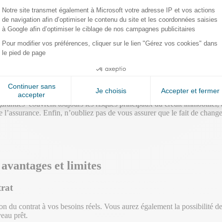
nties en cours de contrat
 modifiées avant de changer d’assurance de prêt immobilier ou de revoir 
cation et les éventuels frais associés.
sé comme Askapi afin de trouver un contrat de prêt immobilier adapté à 
selon le cas : vous pouvez faire jouer la concurrence pour renégocier 
ties en cours de contrat de prêt
 garanties couvrent toujours les risques principaux du crédit immobilier, 
e l’assurance. Enfin, n’oubliez pas de vous assurer que le fait de change
avantages et limites
trat
n du contrat à vos besoins réels. Vous aurez également la possibilité d
veau prêt.