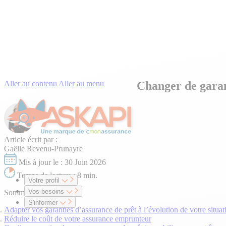
Aller au contenu
Aller au menu
Changer de garant
Article écrit par :
Gaëlle Revenu-Prunayre
Mis à jour le :
30 Juin 2026
Temps de lecture :
8 min.
Votre profil
Vos besoins
Sommaire
S'informer
Adapter vos garanties d’assurance de prêt à l’évolution de votre situat
Réduire le coût de votre assurance emprunteur