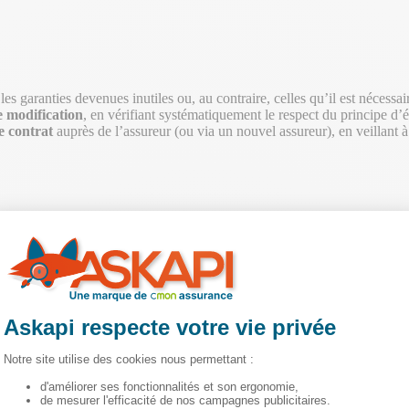
 les garanties devenues inutiles ou, au contraire, celles qu’il est nécessai
e modification
, en vérifiant systématiquement le respect du principe d’
e contrat
auprès de l’assureur (ou via un nouvel assureur), en veillant à
 contrat d’assurance emprunteur ?
t la loi
Lemoine (2022)
, les emprunteurs ont la possibilité de modifier 
niversaire du contrat
, sauf disposition spécifique prévue par l’assureu
souscrire un nouveau contrat d’assurance si les nouvelles garanties sont