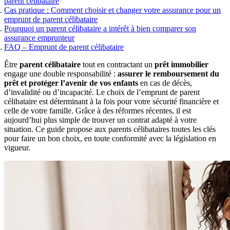
parent célibataire
Sports et loisirs à risques
Remboursement anticipé du crédit immobilier
Barème des taux
Cas pratique : Comment choisir et changer votre assurance pour un
Obtenir un tarif
Obtenir un tarif
Coût assurance emprunteur
Obtenir un tarif
emprunt de parent célibataire
Obtenir un tarif
Pourquoi un parent célibataire a intérêt à bien comparer son
Nos experts basés à Lyon vous
Nos experts basés à Lyon vous
assurance emprunteur
accompagnent
accompagnent
Nos experts basés à Lyon vous
FAQ – Emprunt de parent célibataire
accompagnent
Être
parent célibataire
tout en contractant un
prêt immobilier
U
ne assurance emprunteur
engage une double responsabilité :
assurer le remboursement du
Réduire le coût de votre
prêt et protéger l’avenir de vos enfants
en cas de décès,
Tout savoir sur l'assurance de
adaptée à votre profil
assurance de prêt
d’invalidité ou d’incapacité. Le choix de l’emprunt de parent
prêt
célibataire est déterminant à la fois pour votre sécurité financière et
celle de votre famille. Grâce à des réformes récentes, il est
Obtenir un tarif
Obtenir un tarif
aujourd’hui plus simple de trouver un contrat adapté à votre
Obtenir un tarif
situation. Ce guide propose aux parents célibataires toutes les clés
pour faire un bon choix, en toute conformité avec la législation en
vigueur.