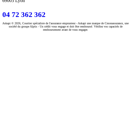
69003 Lyon
04 72 362 362
Askapi © 2026, Courtier spécialiste de l'assurance emprunteur - Askapi une marque de Cmonassurance, une
société du groupe Alptis - Un crédit vous engage et doit être remboursé. Vérifiez vos capacités de
remboursement avant de vous engager.