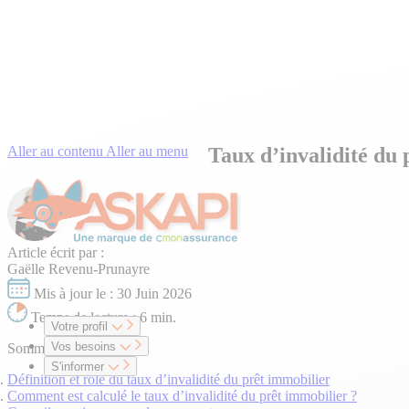
Aller au contenu
Aller au menu
Taux d’invalidité du 
Article écrit par :
Gaëlle Revenu-Prunayre
Mis à jour le :
30 Juin 2026
Temps de lecture :
6 min.
Votre profil
Vos besoins
Sommaire
S'informer
Définition et rôle du taux d’invalidité du prêt immobilier
Comment est calculé le taux d’invalidité du prêt immobilier ?