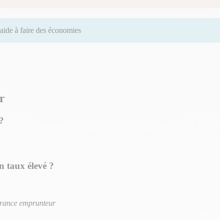
aide à faire des économies
r
?
 taux élevé ?
ssurance emprunteur