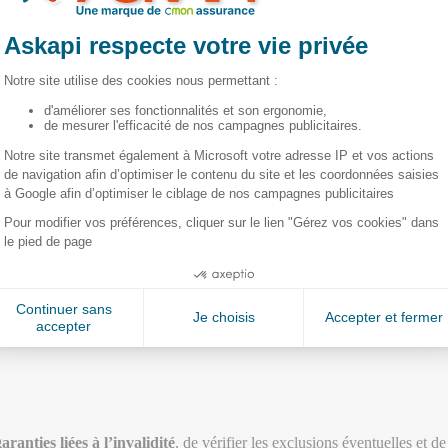
s prestations versées. La loi prévoit également la possibilité de réévaluer
ionnée au préjudice subi.
ection offert par l’assurance emprunteur. Il détermine
le montant de la
’incapacité de paiement. Il permet également de
définir l’activation de
e, ce qui contribue à sécuriser le remboursement du crédit immobilier.
t sur le coût de l’assurance
, notamment lors de la souscription ou d’une
n profil.
Comparer plusieurs offres
, notamment via un courtier spéci
garanties liées à l’invalidité
, de vérifier les exclusions éventuelles et 